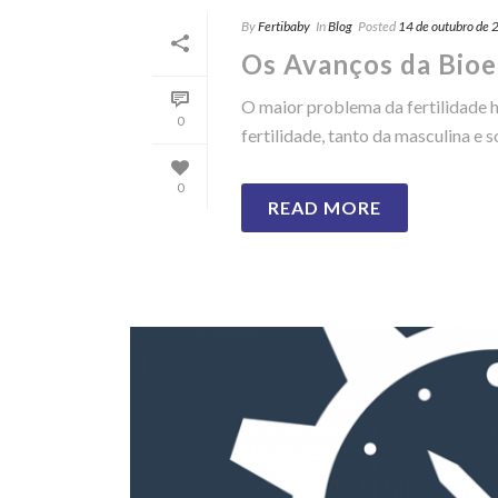
By
Fertibaby
In
Blog
Posted
14 de outubro de
Os Avanços da Bioe
O maior problema da fertilidade 
0
fertilidade, tanto da masculina e s
0
READ MORE