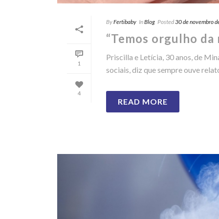
By
Fertibaby
In
Blog
Posted
30 de novembro d
“Temos orgulho da n
Priscilla e Letícia, 30 anos, de M
1
sociais, diz que sempre ouve relatos
4
READ MORE