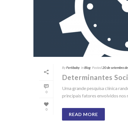
By
Fertibaby
In
Blog
Posted
20 de setembro d
Determinantes Socia
Uma grande pesquisa clínica rando
0
principais fatores envolvidos nos 
0
READ MORE