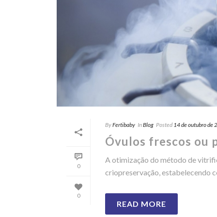
By
Fertibaby
In
Blog
Posted
14 de outubro de
Óvulos frescos ou p
A otimização do método de vitrifi
0
criopreservação, estabelecendo co
0
READ MORE