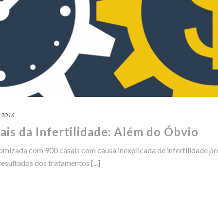
e 2016
is da Infertilidade: Além do Óbvio
mizada com 900 casais com causa inexplicada de infertilidade pro
resultados dos tratamentos [...]