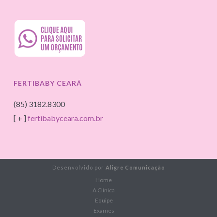
FERTIBABY CEARÁ
(85) 3182.8300
[ + ]
fertibabyceara.com.br
Desenvolvido por
Aligre Comunicação
Home
A Clínica
Equipe
Exames