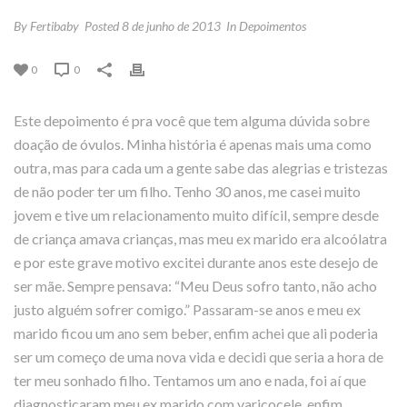
By
Fertibaby
Posted
8 de junho de 2013
In
Depoimentos
0
0
Este depoimento é pra você que tem alguma dúvida sobre
doação de óvulos. Minha história é apenas mais uma como
outra, mas para cada um a gente sabe das alegrias e tristezas
de não poder ter um filho. Tenho 30 anos, me casei muito
jovem e tive um relacionamento muito difícil, sempre desde
de criança amava crianças, mas meu ex marido era alcoólatra
e por este grave motivo excitei durante anos este desejo de
ser mãe. Sempre pensava: “Meu Deus sofro tanto, não acho
justo alguém sofrer comigo.” Passaram-se anos e meu ex
marido ficou um ano sem beber, enfim achei que ali poderia
ser um começo de uma nova vida e decidi que seria a hora de
ter meu sonhado filho. Tentamos um ano e nada, foi aí que
diagnosticaram meu ex marido com varicocele, enfim