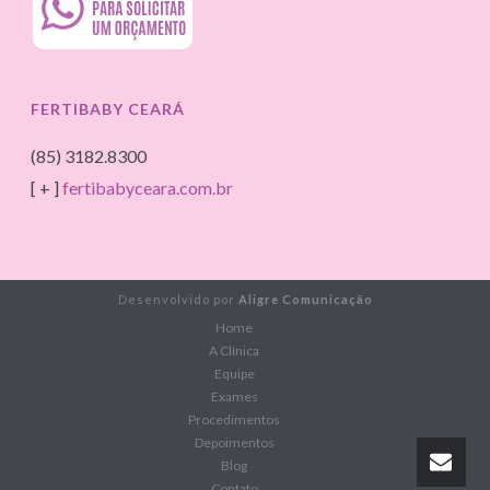
FERTIBABY CEARÁ
(85) 3182.8300
[ + ]
fertibabyceara.com.br
Desenvolvido por
Aligre Comunicação
Home
A Clínica
Equipe
Exames
Procedimentos
Depoimentos
Blog
Contato