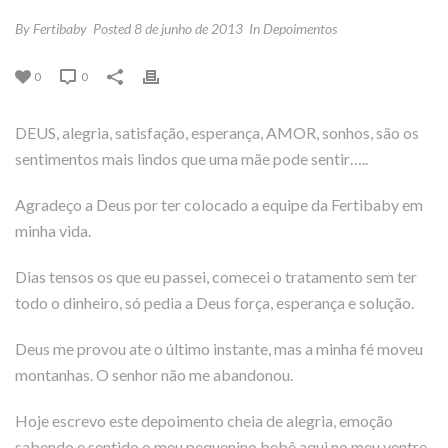
By
Fertibaby
Posted
8 de junho de 2013
In
Depoimentos
0
0
DEUS, alegria, satisfação, esperança, AMOR, sonhos, são os
sentimentos mais lindos que uma mãe pode sentir…..
Agradeço a Deus por ter colocado a equipe da Fertibaby em
minha vida.
Dias tensos os que eu passei, comecei o tratamento sem ter
todo o dinheiro, só pedia a Deus força, esperança e solução.
Deus me provou ate o último instante, mas a minha fé moveu
montanhas. O senhor não me abandonou.
Hoje escrevo este depoimento cheia de alegria, emoção
sabendo e sentido o meu pequenino bebê aqui no meu ventre.