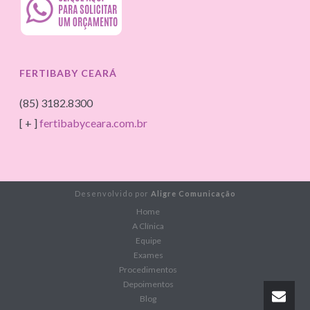
FERTIBABY CEARÁ
(85) 3182.8300
[ + ]
fertibabyceara.com.br
Desenvolvido por
Aligre Comunicação
Home
A Clínica
Equipe
Exames
Procedimentos
Depoimentos
Blog