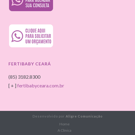
FERTIBABY CEARÁ
(85) 3182.8300
[ + ]
fertibabyceara.com.br
Desenvolvido por
Aligre Comunicação
Home
A Clínica